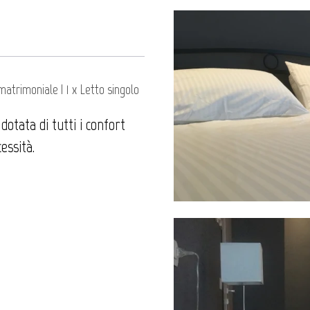
/ matrimoniale
|
1 x Letto singolo
otata di tutti i confort
essità.