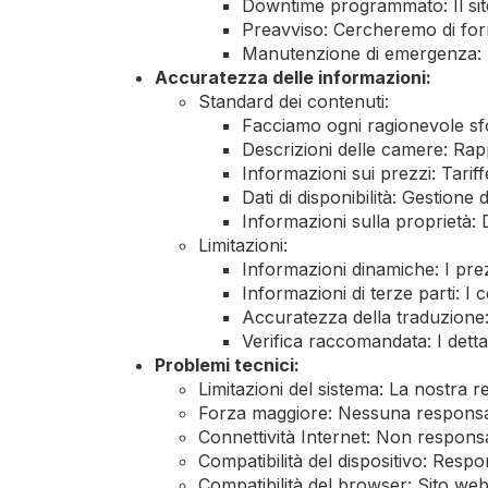
Downtime programmato: Il si
Preavviso: Cercheremo di forn
Manutenzione di emergenza: Pr
Accuratezza delle informazioni:
Standard dei contenuti:
Facciamo ogni ragionevole sfor
Descrizioni delle camere: Rapp
Informazioni sui prezzi: Tariffe
Dati di disponibilità: Gestione
Informazioni sulla proprietà: D
Limitazioni:
Informazioni dinamiche: I prez
Informazioni di terze parti: I
Accuratezza della traduzione:
Verifica raccomandata: I dett
Problemi tecnici:
Limitazioni del sistema: La nostra r
Forza maggiore: Nessuna responsabi
Connettività Internet: Non responsa
Compatibilità del dispositivo: Respon
Compatibilità del browser: Sito web 