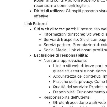
Roger and co. di Apolloni Roberto & C.. 
recensioni o commenti legittimi.
Diritti di utilizzo:
Gli ospiti possono vis
effettive
Link Esterni
Siti web di terze parti:
Il nostro sito web
Informazioni turistiche: Siti web di a
Servizi di trasporto: Siti di compag
Servizi partner: Prenotazioni di ristor
Social Media: Link ai nostri profili 
Esclusione di responsabilità:
Nessuna approvazione:
I link a siti web di terze par
questi siti esterni e non siamo
Accuratezza dei contenuti: Inf
Pratiche sulla privacy: Come l
Qualità del servizio: Prodotti o
Disponibilità: Funzionamento co
Responsabilità dell'utente:
Gli utenti accedono a siti web