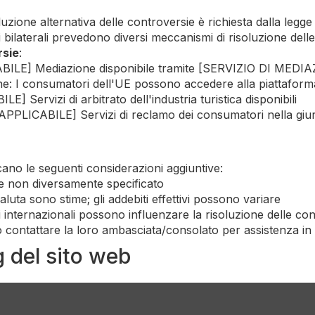
luzione alternativa delle controversie è richiesta dalla legge
di bilaterali prevedono diversi meccanismi di risoluzione dell
rsie
:
CABILE] Mediazione disponibile tramite [SERVIZIO DI MEDI
ine: I consumatori dell'UE possono accedere alla piattafor
E] Servizi di arbitrato dell'industria turistica disponibili
PLICABILE] Servizi di reclamo dei consumatori nella giuri
licano le seguenti considerazioni aggiuntive:
 se non diversamente specificato
aluta sono stime; gli addebiti effettivi possono variare
ati internazionali possono influenzare la risoluzione delle co
no contattare la loro ambasciata/consolato per assistenza in
g del sito web