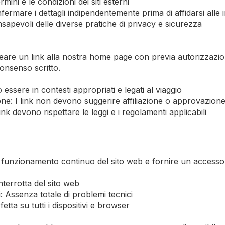
rmini e le condizioni dei siti esterni
fermare i dettagli indipendentemente prima di affidarsi alle 
sapevoli delle diverse pratiche di privacy e sicurezza
reare un link alla nostra home page con previa autorizzazion
consenso scritto.
essere in contesti appropriati e legati al viaggio
e: I link non devono suggerire affiliazione o approvazion
ink devono rispettare le leggi e i regolamenti applicabili
funzionamento continuo del sito web e fornire un accesso aff
nterrotta del sito web
: Assenza totale di problemi tecnici
etta su tutti i dispositivi e browser