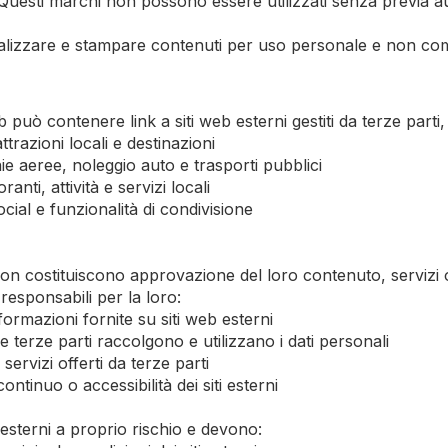
Questi marchi non possono essere utilizzati senza previa au
ualizzare e stampare contenuti per uso personale e non comm
 può contenere link a siti web esterni gestiti da terze parti, 
ttrazioni locali e destinazioni
nie aeree, noleggio auto e trasporti pubblici
anti, attività e servizi locali
social e funzionalità di condivisione
ti non costituiscono approvazione del loro contenuto, serviz
 responsabili per la loro:
ormazioni fornite su siti web esterni
e terze parti raccolgono e utilizzano i dati personali
 servizi offerti da terze parti
ntinuo o accessibilità dei siti esterni
 esterni a proprio rischio e devono: