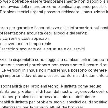
to web potrebbe essere temporaneamente non disponibile
ire avviso della manutenzione pianificata quando possibile
oblemi tecnici urgenti possono richiedere l'interruzione i
zo per garantire l'accuratezza delle informazioni sul nostr
resentazione accurata degli alloggi e dei servizi
 correnti e costi applicabili
 dell'inventario in tempo reale
escrizioni accurate delle strutture e dei servizi
zi e la disponibilità sono soggetti a cambiamenti in tempo r
 contenuti esterni potrebbero non essere sotto il nostro diret
 Le versioni in lingua non madrelingua possono contenere 
agli importanti dovrebbero essere confermati direttamente c
esponsabilità per problemi tecnici è limitata come segue:
lità per problemi al di fuori del nostro ragionevole contro
bili per problemi di connessione internet dell'utente
sabilità limitata per problemi tecnici specifici del dispositivo
ottimizzato per le versioni attuali dei browser