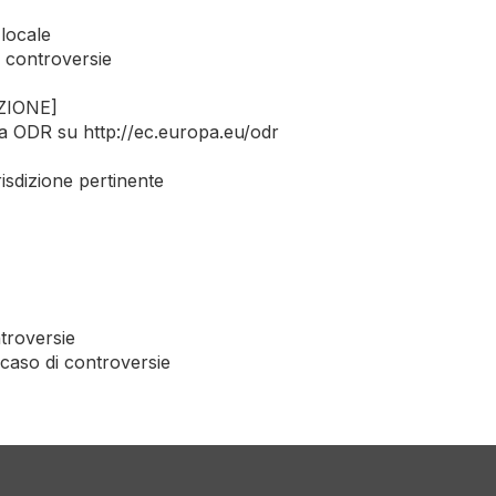
 locale
e controversie
AZIONE]
ma ODR su http://ec.europa.eu/odr
sdizione pertinente
ntroversie
 caso di controversie