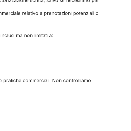
torizzazione scritta, salvo se necessario per
erciale relativo a prenotazioni potenziali o
inclusi ma non limitati a:
i o pratiche commerciali. Non controlliamo